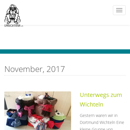
Togg
navi
November, 2017
Unterwegs zum
Wichteln
Gestern waren wir in
Dortmund Wichteln Eine
kleine Gruppe von