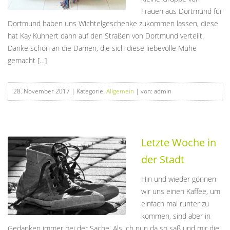
Frauen aus Dortmund für
Dortmund haben uns Wichtelgeschenke zukommen lassen, diese
hat Kay Kuhnert dann auf den Straßen von Dortmund verteilt.
Danke schön an die Damen, die sich diese liebevolle Mühe
gemacht […]
28. November 2017
| Kategorie:
Allgemein
| von: admin
Letzte Woche in
der Stadt
Hin und wieder gönnen
wir uns einen Kaffee, um
einfach mal runter zu
kommen, sind aber in
Gedanken immer bei der Sache. Als ich nun da so saß und mir die