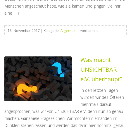
Menschen angeschaut habe, wie sie kamen und gingen, viel mir
eine […]
15. November 2017
| Kategorie:
Allgemein
| von: admin
Was macht
UNSICHTBAR
e.V. überhaupt?
In den letzten Tagen
wurden wir des Öfteren
mehrmals darauf
angesprochen, was wir von UNSICHTBAR e.V. denn nun so genau
machen. Ganz viele Fragezeichen! Wir möchten niemanden im
Dunklen stehen lassen und werden das dann hier nochmal genau