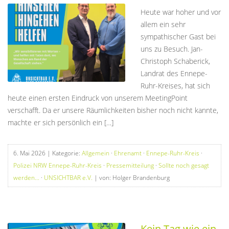
Heute war hoher und vor
allem ein sehr
sympathischer Gast bei
uns zu Besuch. Jan-
Christoph Schaberick,
Landrat des Ennepe-
Ruhr-Kreises, hat sich
heute einen ersten Eindruck von unserem MeetingPoint
verschafft. Da er unsere Räumlichkeiten bisher noch nicht kannte,
machte er sich persönlich ein […]
6. Mai 2026
| Kategorie:
Allgemein
·
Ehrenamt
·
Ennepe-Ruhr-Kreis
·
Polizei NRW Ennepe-Ruhr-Kreis
·
Pressemitteilung
·
Sollte noch gesagt
werden...
·
UNSICHTBAR e.V.
| von: Holger Brandenburg
Kein Tag wie ein