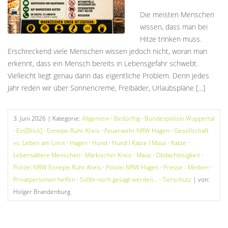
Die meisten Menschen
wissen, dass man bei
Hitze trinken muss.
Erschreckend viele Menschen wissen jedoch nicht, woran man
erkennt, dass ein Mensch bereits in Lebensgefahr schwebt.
Vielleicht liegt genau darin das eigentliche Problem. Denn jedes
Jahr reden wir über Sonnencreme, Freibäder, Urlaubspläne […]
3. Juni 2026
| Kategorie:
Allgemein
·
Bedürftig
·
Bundespolizei Wuppertal
·
Ein[Blick]
·
Ennepe-Ruhr-Kreis
·
Feuerwehr NRW Hagen
·
Gesellschaft
vs. Leben am Limit
·
Hagen
·
Hund
·
Hund I Katze I Maus
·
Katze
·
Lebensältere Menschen
·
Märkischer Kreis
·
Maus
·
Obdachlosigkeit
·
Polizei NRW Ennepe-Ruhr-Kreis
·
Polizei NRW Hagen
·
Presse - Medien
·
Privatpersonen helfen
·
Sollte noch gesagt werden...
·
Tierschutz
| von:
Holger Brandenburg