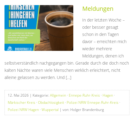
Meldungen
In der letzten Woche –
oder besser gesagt
schon in den Tagen
davor – erreichten mich
wieder mehrere
Meldungen, denen ich
selbstverständlich nachgegangen bin. Gerade durch die doch noch
kalten Nächte waren viele Menschen wirklich erleichtert, nicht
alleine gelassen zu werden. Und […]
12. Mai 2026
| Kategorie:
Allgemein
·
Ennepe-Ruhr-Kreis
·
Hagen
·
Märkischer Kreis
·
Obdachlosigkeit
·
Polizei NRW Ennepe-Ruhr-Kreis
·
Polizei NRW Hagen
·
Wuppertal
| von: Holger Brandenburg