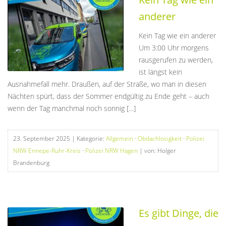
anderer
Kein Tag wie ein anderer
Um 3:00 Uhr morgens
rausgerufen zu werden,
ist längst kein
Ausnahmefall mehr. Draußen, auf der Straße, wo man in diesen
Nächten spürt, dass der Sommer endgültig zu Ende geht – auch
wenn der Tag manchmal noch sonnig […]
23. September 2025
| Kategorie:
Allgemein
·
Obdachlosigkeit
·
Polizei
NRW Ennepe-Ruhr-Kreis
·
Polizei NRW Hagen
| von: Holger
Brandenburg
Es gibt Dinge, die