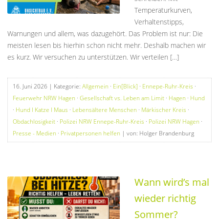
Temperaturkurven,
Verhaltenstipps,
Warnungen und allem, was dazugehört. Das Problem ist nur: Die
meisten lesen bis hierhin schon nicht mehr. Deshalb machen wir
es kurz. Wir versuchen zu unterstützen. Wir verteilen […]
16. Juni 2026
| Kategorie:
Allgemein
·
Ein[Blick]
·
Ennepe-Ruhr-Kreis
·
Feuerwehr NRW Hagen
·
Gesellschaft vs. Leben am Limit
·
Hagen
·
Hund
·
Hund I Katze I Maus
·
Lebensältere Menschen
·
Märkischer Kreis
·
Obdachlosigkeit
·
Polizei NRW Ennepe-Ruhr-Kreis
·
Polizei NRW Hagen
·
Presse - Medien
·
Privatpersonen helfen
| von: Holger Brandenburg
Wann wird’s mal
wieder richtig
Sommer?