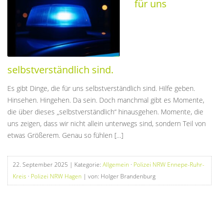
für uns
selbstverständlich sind.
Es gibt Dinge, die für uns selbstverständlich sind. Hilfe geben.
Hinsehen. Hingehen. Da sein. Doch manchmal gibt es Momente,
die über dieses „selbstverständlich“ hinausgehen. Momente, die
uns zeigen, dass wir nicht allein unterwegs sind, sondern Teil von
etwas Größerem. Genau so fühlen […]
22. September 2025
| Kategorie:
Allgemein
·
Polizei NRW Ennepe-Ruhr-
Kreis
·
Polizei NRW Hagen
| von: Holger Brandenburg