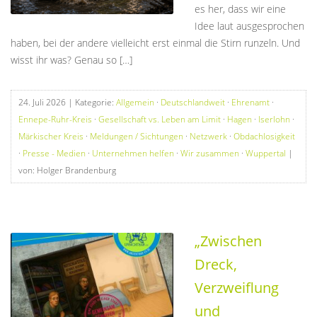
es her, dass wir eine
Idee laut ausgesprochen
haben, bei der andere vielleicht erst einmal die Stirn runzeln. Und
wisst ihr was? Genau so […]
24. Juli 2026
| Kategorie:
Allgemein
·
Deutschlandweit
·
Ehrenamt
·
Ennepe-Ruhr-Kreis
·
Gesellschaft vs. Leben am Limit
·
Hagen
·
Iserlohn
·
Märkischer Kreis
·
Meldungen / Sichtungen
·
Netzwerk
·
Obdachlosigkeit
·
Presse - Medien
·
Unternehmen helfen
·
Wir zusammen
·
Wuppertal
|
von: Holger Brandenburg
„Zwischen
Dreck,
Verzweiflung
und