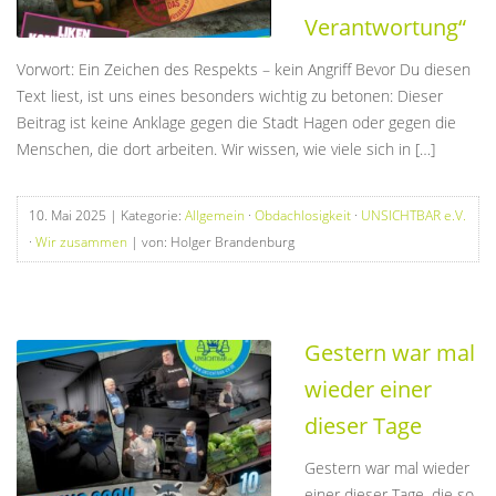
Verantwortung“
Vorwort: Ein Zeichen des Respekts – kein Angriff Bevor Du diesen
Text liest, ist uns eines besonders wichtig zu betonen: Dieser
Beitrag ist keine Anklage gegen die Stadt Hagen oder gegen die
Menschen, die dort arbeiten. Wir wissen, wie viele sich in […]
10. Mai 2025
| Kategorie:
Allgemein
·
Obdachlosigkeit
·
UNSICHTBAR e.V.
·
Wir zusammen
| von: Holger Brandenburg
Gestern war mal
wieder einer
dieser Tage
Gestern war mal wieder
einer dieser Tage, die so