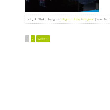
21. Juli 2024
| Kategorie:
Hagen
·
Obdachlosigkeit
| von: Kari
1
2
Weiter »