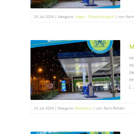
24. Juli 2024
| Kategorie:
Hagen
·
Obdachlosigkeit
| von: Kari
M
Ho
mi
zw
ei
[…
24. Juli 2024
| Kategorie:
Meldetour
| von: Karin Rehder