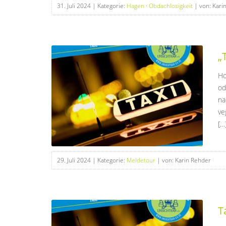
31. Juli 2024
| Kategorie:
Hagen
·
Obdachlosigkeit
| von: Kari
„
Ho
od
na
ve
[…
29. Juli 2024
| Kategorie:
Meldetour
| von: Karin Rehder
T