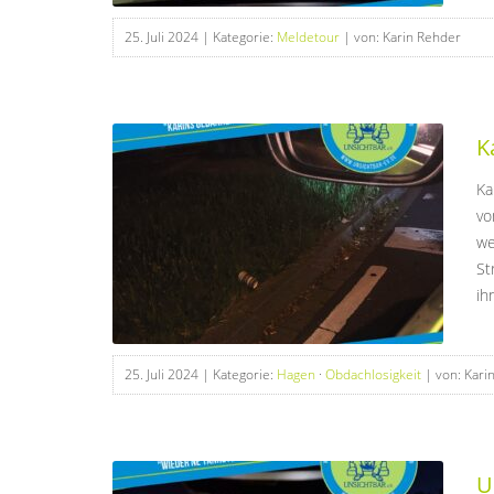
25. Juli 2024
| Kategorie:
Meldetour
| von: Karin Rehder
K
Ka
vo
we
St
ih
25. Juli 2024
| Kategorie:
Hagen
·
Obdachlosigkeit
| von: Kari
U