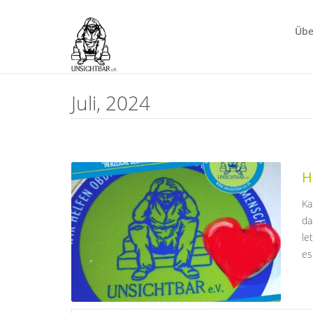
Übe
Juli, 2024
H
Ka
da
le
es