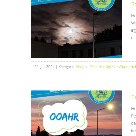
5
Ho
Wi
ir
ei
22. Juli 2024
| Kategorie:
Hagen
·
Obdachlosigkeit
·
Wuppertal
E
Ho
Pe
da
kö