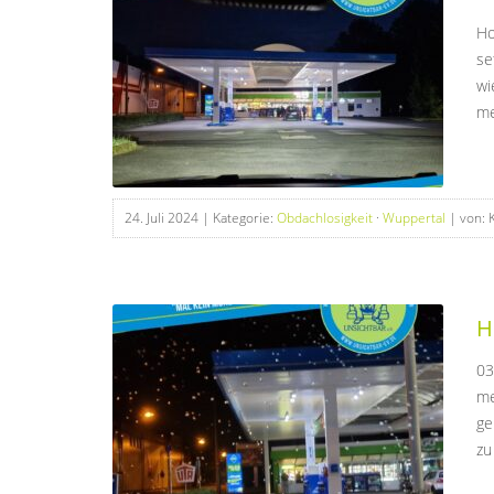
Ho
se
wi
me
24. Juli 2024
| Kategorie:
Obdachlosigkeit
·
Wuppertal
| von: 
H
03
me
ge
zu