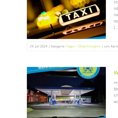
Ho
od
na
ve
[…
29. Juli 2024
| Kategorie:
Hagen
·
Obdachlosigkeit
| von: Kari
W
Ho
Be
ic
wo