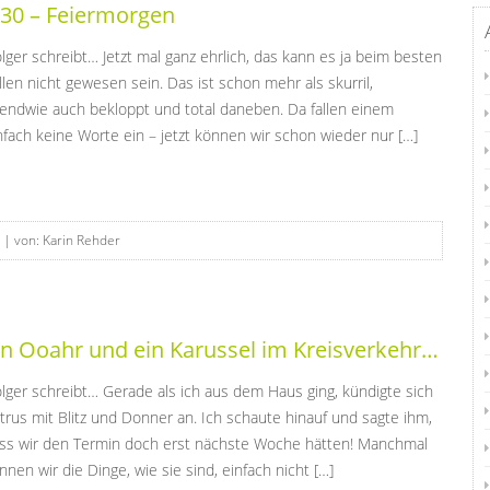
:30 – Feiermorgen
lger schreibt… Jetzt mal ganz ehrlich, das kann es ja beim besten
llen nicht gewesen sein. Das ist schon mehr als skurril,
gendwie auch bekloppt und total daneben. Da fallen einem
nfach keine Worte ein – jetzt können wir schon wieder nur […]
| von: Karin Rehder
in Ooahr und ein Karussel im Kreisverkehr…
lger schreibt… Gerade als ich aus dem Haus ging, kündigte sich
trus mit Blitz und Donner an. Ich schaute hinauf und sagte ihm,
ss wir den Termin doch erst nächste Woche hätten! Manchmal
nnen wir die Dinge, wie sie sind, einfach nicht […]