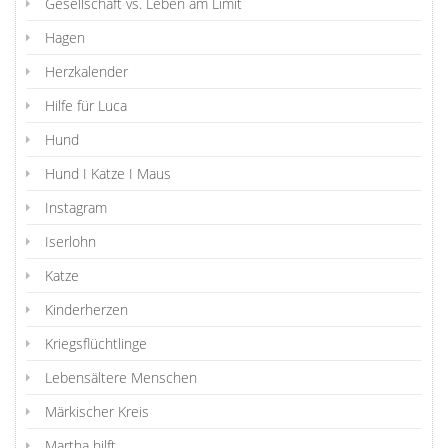
Gesellschaft vs. Leben am Limit
Hagen
Herzkalender
Hilfe für Luca
Hund
Hund I Katze I Maus
Instagram
Iserlohn
Katze
Kinderherzen
Kriegsflüchtlinge
Lebensältere Menschen
Märkischer Kreis
Martha hilft