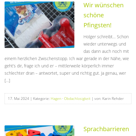
Wir wünschen
schöne
Pfingsten!
Holger schreibt… Schon
wieder unterwegs und
das dann auch noch mit
einem herzlichen Zwischenstopp. Ich war gerade in der Nähe, wie
geht’s dir, frage ich und er – mittlerweile körperlich immer
schlechter dran – antwortet, super und richtig gut. Ja genau, wer
[…]
17. Mai 2024
| Kategorie:
Hagen
·
Obdachlosigkeit
| von: Karin Rehder
Sprachbarrieren