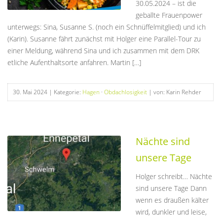
30.05.2024 – ist die
geballte Frauenpower
unterwegs: Sina, Susanne S. (noch ein Schnüffelmitglied) und ich
(Karin). Susanne fährt zunächst mit Holger eine Parallel-Tour zu
einer Meldung, während Sina und ich zusammen mit dem DRK
etliche Aufenthaltsorte anfahren. Martin […]
30. Mai 2024
| Kategorie:
Hagen
·
Obdachlosigkeit
| von: Karin Rehder
Nächte sind
unsere Tage
Holger schreibt… Nächte
sind unsere Tage Dann
wenn es draußen kälter
wird, dunkler und leise,