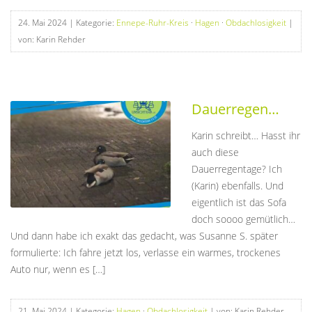
24. Mai 2024
| Kategorie:
Ennepe-Ruhr-Kreis
·
Hagen
·
Obdachlosigkeit
|
von: Karin Rehder
Dauerregen…
Karin schreibt… Hasst ihr
auch diese
Dauerregentage? Ich
(Karin) ebenfalls. Und
eigentlich ist das Sofa
doch soooo gemütlich…
Und dann habe ich exakt das gedacht, was Susanne S. später
formulierte: Ich fahre jetzt los, verlasse ein warmes, trockenes
Auto nur, wenn es […]
21. Mai 2024
| Kategorie:
Hagen
·
Obdachlosigkeit
| von: Karin Rehder