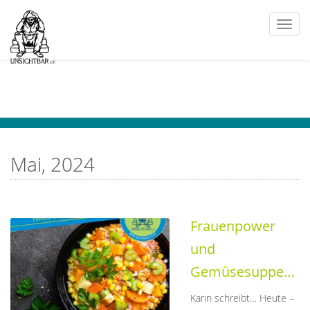
Togg
navi
Mai, 2024
Frauenpower
und
Gemüsesuppe…
Karin schreibt… Heute –