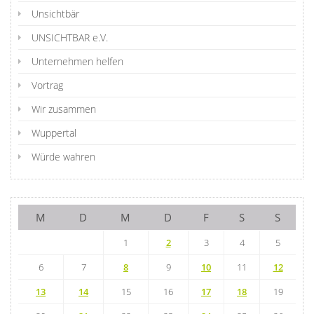
Unsichtbär
UNSICHTBAR e.V.
Unternehmen helfen
Vortrag
Wir zusammen
Wuppertal
Würde wahren
M
D
M
D
F
S
S
1
2
3
4
5
6
7
8
9
10
11
12
13
14
15
16
17
18
19