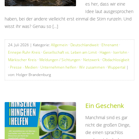
es her, dass wir eine
Idee laut ausgesprochen
haben, bei der andere vielleicht erst einmal die Stirn runzeln. Und
wisst ihr was? Genau so […]
24. Juli 2026
| Kategorie:
Allgemein
·
Deutschlandweit
·
Ehrenamt
·
Ennepe-Ruhr-Kreis
·
Gesellschaft vs. Leben am Limit
·
Hagen
·
Iserlohn
·
Märkischer Kreis
·
Meldungen / Sichtungen
·
Netzwerk
·
Obdachlosigkeit
·
Presse - Medien
·
Unternehmen helfen
·
Wir zusammen
·
Wuppertal
|
von: Holger Brandenburg
Ein Geschenk
Manchmal sind es gar
nicht die großen Dinge,
die einen sprachlos