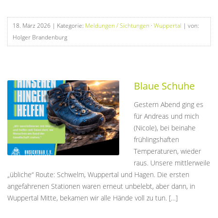
18. März 2026
| Kategorie:
Meldungen / Sichtungen
·
Wuppertal
| von:
Holger Brandenburg
Blaue Schuhe
Gestern Abend ging es
für Andreas und mich
(Nicole), bei beinahe
frühlingshaften
Temperaturen, wieder
raus. Unsere mittlerweile
„übliche“ Route: Schwelm, Wuppertal und Hagen. Die ersten
angefahrenen Stationen waren erneut unbelebt, aber dann, in
Wuppertal Mitte, bekamen wir alle Hände voll zu tun. […]