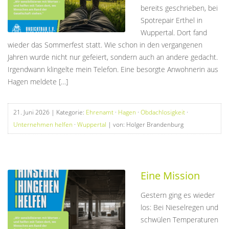
bereits geschrieben, bei
Spotrepair Erthel in
Wuppertal. Dort fand
wieder das Sommerfest statt. Wie schon in den vergangenen
Jahren wurde nicht nur gefeiert, sondern auch an andere gedacht.
Irgendwann klingelte mein Telefon. Eine besorgte Anwohnerin aus
Hagen meldete […]
21. Juni 2026
| Kategorie:
Ehrenamt
·
Hagen
·
Obdachlosigkeit
·
Unternehmen helfen
·
Wuppertal
| von: Holger Brandenburg
Eine Mission
Gestern ging es wieder
los: Bei Nieselregen und
schwülen Temperaturen