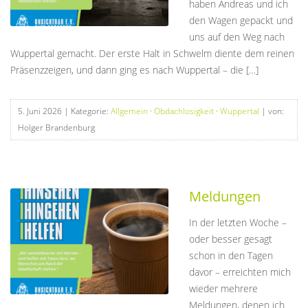
haben Andreas und ich
den Wagen gepackt und
uns auf den Weg nach
Wuppertal gemacht. Der erste Halt in Schwelm diente dem reinen
Präsenzzeigen, und dann ging es nach Wuppertal – die […]
5. Juni 2026
| Kategorie:
Allgemein
·
Obdachlosigkeit
·
Wuppertal
| von:
Holger Brandenburg
Meldungen
In der letzten Woche –
oder besser gesagt
schon in den Tagen
davor – erreichten mich
wieder mehrere
Meldungen, denen ich