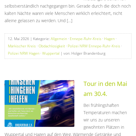
selbstverständlich nachgegangen bin. Gerade durch die doch noch
kalten Nächte waren viele Menschen wirklich erleichtert, nicht
alleine gelassen zu werden. Und […]
12. Mai 2026
| Kategorie:
Allgemein
·
Ennepe-Ruhr-Kreis
·
Hagen
·
Märkischer Kreis
·
Obdachlosigkeit
·
Polizei NRW Ennepe-Ruhr-Kreis
·
Polizei NRW Hagen
·
Wuppertal
| von: Holger Brandenburg
Tour in den Mai
am 30.4.
Bei frühlingshaften
Temperaturen machen
wir uns zu unseren
gewohnten Plätzen in
Wuppertal und Hagen auf den Weg. Wärmende Getränke und