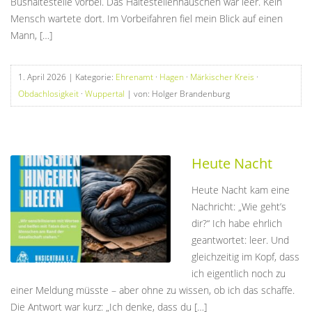
Bushaltestelle vorbei. Das Haltestellenhäuschen war leer. Kein
Mensch wartete dort. Im Vorbeifahren fiel mein Blick auf einen
Mann, […]
1. April 2026
| Kategorie:
Ehrenamt
·
Hagen
·
Märkischer Kreis
·
Obdachlosigkeit
·
Wuppertal
| von: Holger Brandenburg
Heute Nacht
Heute Nacht kam eine
Nachricht: „Wie geht’s
dir?“ Ich habe ehrlich
geantwortet: leer. Und
gleichzeitig im Kopf, dass
ich eigentlich noch zu
einer Meldung müsste – aber ohne zu wissen, ob ich das schaffe.
Die Antwort war kurz: „Ich denke, dass du […]