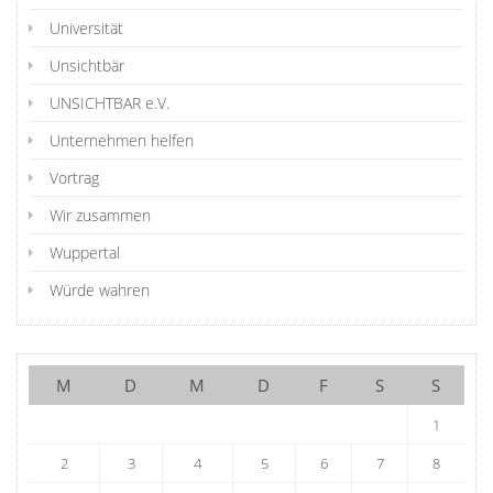
Universität
Unsichtbär
UNSICHTBAR e.V.
Unternehmen helfen
Vortrag
Wir zusammen
Wuppertal
Würde wahren
M
D
M
D
F
S
S
1
2
3
4
5
6
7
8