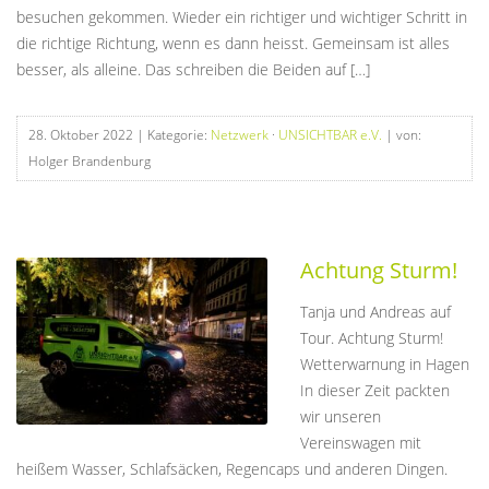
besuchen gekommen. Wieder ein richtiger und wichtiger Schritt in
die richtige Richtung, wenn es dann heisst. Gemeinsam ist alles
besser, als alleine. Das schreiben die Beiden auf […]
28. Oktober 2022
| Kategorie:
Netzwerk
·
UNSICHTBAR e.V.
| von:
Holger Brandenburg
Achtung Sturm!
Tanja und Andreas auf
Tour. Achtung Sturm!
Wetterwarnung in Hagen
In dieser Zeit packten
wir unseren
Vereinswagen mit
heißem Wasser, Schlafsäcken, Regencaps und anderen Dingen.