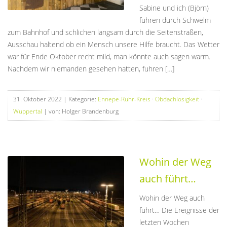
Sabine und ich (Björn)
fuhren durch Schwelm
zum Bahnhof und schlichen langsam durch die Seitenstraßen,
Ausschau haltend ob ein Mensch unsere Hilfe braucht. Das Wetter
war für Ende Oktober recht mild, man könnte auch sagen warm.
Nachdem wir niemanden gesehen hatten, fuhren […]
31. Oktober 2022
| Kategorie:
Ennepe-Ruhr-Kreis
·
Obdachlosigkeit
·
Wuppertal
| von: Holger Brandenburg
Wohin der Weg
auch führt…
Wohin der Weg auch
führt… Die Ereignisse der
letzten Wochen