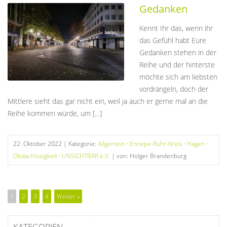
Gedanken
Kennt Ihr das, wenn ihr
das Gefühl habt Eure
Gedanken stehen in der
Reihe und der hinterste
möchte sich am liebsten
vordrängeln, doch der
Mittlere sieht das gar nicht ein, weil ja auch er gerne mal an die
Reihe kommen würde, um […]
22. Oktober 2022
| Kategorie:
Allgemein
·
Ennepe-Ruhr-Kreis
·
Hagen
·
Obdachlosigkeit
·
UNSICHTBAR e.V.
| von: Holger Brandenburg
1
2
3
4
Weiter »
KATEGORIEN