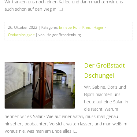
Wir tranken uns noch einen Kaffee und dann machten wir uns
auch schon auf den Weg in […]
26. Oktober 2022
| Kategorie:
Ennepe-Ruhr-Kreis
·
Hagen
·
Obdachlosigkeit
| von: Holger Brandenburg
Der Großstadt
Dschungel
Wir, Sabine, Doris und
Björn machten uns
heute auf eine Safari in
die Nacht. Warum
nennen wir es Safari? Wie auf einer Safari, muss man genau
hinsehen, beobachten, Vorsicht walten lassen, und man weiß im
Voraus nie, was man am Ende alles […]