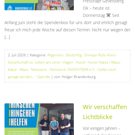
Fressnapf Gevelsberg.
Ok – heute ist
Donnerstag
Seit
Anfang Juni steht die Spendenbox für uns dort und ehrlich gesagt
freue ich mich jede Woche auf diesen Termin. Nicht nur wegen der
[…]
2. Juli 2026
| Kategorie:
Allgemein
·
Bedürftig
·
Ennepe-Ruhr-Kreis
·
Gesellschaft vs. Leben am Limit
·
Hagen
·
Hund
·
Hund I Katze I Maus
·
Katze
·
Maus
·
Netzwerk
·
Netzwerk UNSICHTBAR e.V.
·
Sollte noch
gesagt werden...
·
Spende
| von: Holger Brandenburg
Wir verschaffen
Lichtblicke
Vor einigen Jahren –