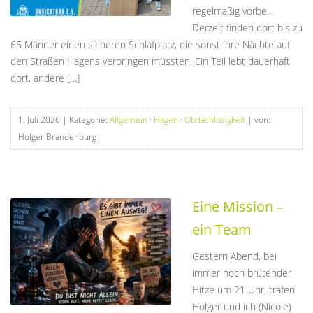
regelmäßig vorbei.
Derzeit finden dort bis zu
65 Männer einen sicheren Schlafplatz, die sonst ihre Nächte auf
den Straßen Hagens verbringen müssten. Ein Teil lebt dauerhaft
dort, andere […]
1. Juli 2026
| Kategorie:
Allgemein
·
Hagen
·
Obdachlosigkeit
| von:
Holger Brandenburg
Eine Mission –
ein Team
Gestern Abend, bei
immer noch brütender
Hitze um 21 Uhr, trafen
Holger und ich (Nicole)