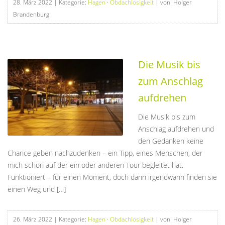
28. März 2022
| Kategorie:
Hagen
·
Obdachlosigkeit
| von: Holger
Brandenburg
Die Musik bis
zum Anschlag
aufdrehen
Die Musik bis zum
Anschlag aufdrehen und
den Gedanken keine
Chance geben nachzudenken – ein Tipp, eines Menschen, der
mich schon auf der ein oder anderen Tour begleitet hat.
Funktioniert – für einen Moment, doch dann irgendwann finden sie
einen Weg und […]
26. März 2022
| Kategorie:
Hagen
·
Obdachlosigkeit
| von: Holger