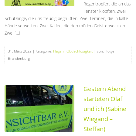
Regentropfen, die an das
Fenster klopften. Zwei
Schützlinge, die uns freudig begrüßten. Zwei Terrinen, die in kalte
Hände verweilten. Zwei Kaffee, die den müden Geist erweckten.
Zwei […]
31. März 2022
| Kategorie:
Hagen
·
Obdachlosigkeit
| von: Holger
Brandenburg
Gestern Abend
starteten Olaf
und ich (Sabine
Wiegand –
Steffan)