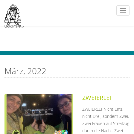
Togg
navi
März, 2022
ZWEIERLEI
ZWEIERLEI Nicht Eins,
nicht Drei, sondern Zwei.
Zwei Frauen auf Streifzug
durch die Nacht. Zwei