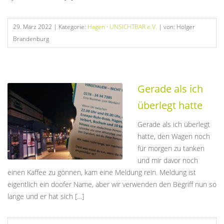
29. März 2022
| Kategorie:
Hagen
·
UNSICHTBAR e.V.
| von: Holger
Brandenburg
Gerade als ich
überlegt hatte
Gerade als ich überlegt
hatte, den Wagen noch
für morgen zu tanken
und mir davor noch
einen Kaffee zu gönnen, kam eine Meldung rein. Meldung ist
eigentlich ein doofer Name, aber wir verwenden den Begriff nun so
lange und er hat sich […]