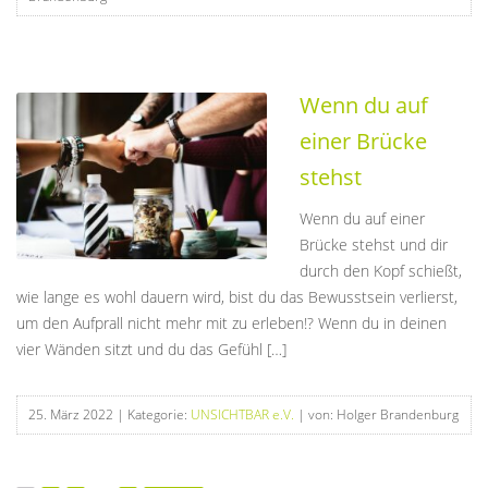
Wenn du auf
einer Brücke
stehst
Wenn du auf einer
Brücke stehst und dir
durch den Kopf schießt,
wie lange es wohl dauern wird, bist du das Bewusstsein verlierst,
um den Aufprall nicht mehr mit zu erleben!? Wenn du in deinen
vier Wänden sitzt und du das Gefühl […]
25. März 2022
| Kategorie:
UNSICHTBAR e.V.
| von: Holger Brandenburg