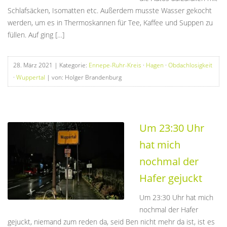
Schlafsäcken, Isomatten etc. Außerdem musste Wasser gekocht
werden, um es in Thermoskannen für Tee, Kaffee und Suppen zu
füllen. Auf ging […]
28. März 2021
| Kategorie:
Ennepe-Ruhr-Kreis
·
Hagen
·
Obdachlosigkeit
·
Wuppertal
| von: Holger Brandenburg
Um 23:30 Uhr
hat mich
nochmal der
Hafer gejuckt
Um 23:30 Uhr hat mich
nochmal der Hafer
gejuckt, niemand zum reden da, seid Ben nicht mehr da ist, ist es