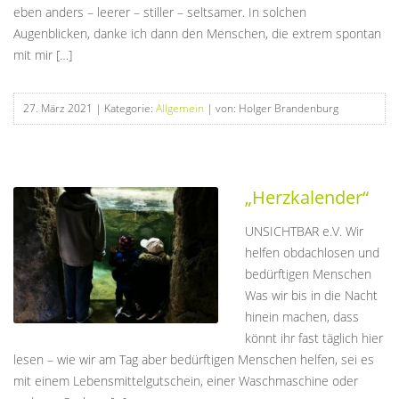
eben anders – leerer – stiller – seltsamer. In solchen
Augenblicken, danke ich dann den Menschen, die extrem spontan
mit mir […]
27. März 2021
| Kategorie:
Allgemein
| von: Holger Brandenburg
„Herzkalender“
UNSICHTBAR e.V. Wir
helfen obdachlosen und
bedürftigen Menschen
Was wir bis in die Nacht
hinein machen, dass
könnt ihr fast täglich hier
lesen – wie wir am Tag aber bedürftigen Menschen helfen, sei es
mit einem Lebensmittelgutschein, einer Waschmaschine oder