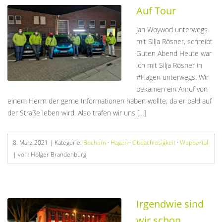
Auf Tour
Jan Woywod unterwegs
mit Silja Rösner, schreibt
Guten Abend Heute war
ich mit Silja Rösner in
#Hagen unterwegs. Wir
bekamen ein Anruf von
einem Herrn der gerne Informationen haben wollte, da er bald auf
der Straße leben wird. Also trafen wir uns […]
8. März 2021
| Kategorie:
Bochum
·
Hagen
·
Obdachlosigkeit
·
Wuppertal
| von: Holger Brandenburg
Irgendwie sind
wir schon