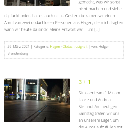
gemacht, was wir sonst
nicht machen und siehe
da, funktioniert hat es auch nicht. Gestern bekamen wir einen
Anruf von zwei obdachlosen Personen aus Hagen, die mich fragten
wann wir heute da sind?! Meine Antwort war – um […]
29. März 2021
| Kategorie:
Hagen
·
Obdachlosigkeit
| von: Holger
Brandenburg
3 + 1
Strassenteam 1 Miriam
Laake und Andreas
Steinhof Am heutigen
Samstag trafen wir uns
an unserem Lager, um
die Autos aufzufüllen mit