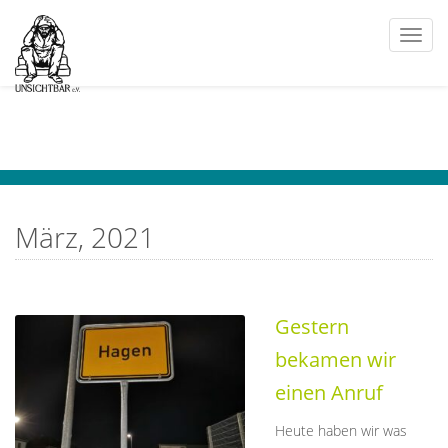
Togg
navi
März, 2021
Gestern
bekamen wir
einen Anruf
Heute haben wir was