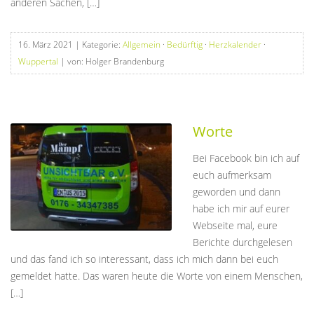
anderen Sachen, […]
16. März 2021
| Kategorie:
Allgemein
·
Bedürftig
·
Herzkalender
·
Wuppertal
| von: Holger Brandenburg
Worte
Bei Facebook bin ich auf
euch aufmerksam
geworden und dann
habe ich mir auf eurer
Webseite mal, eure
Berichte durchgelesen
und das fand ich so interessant, dass ich mich dann bei euch
gemeldet hatte. Das waren heute die Worte von einem Menschen,
[…]