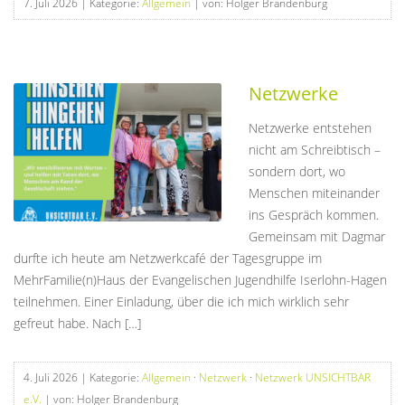
7. Juli 2026
| Kategorie:
Allgemein
| von: Holger Brandenburg
Netzwerke
Netzwerke entstehen
nicht am Schreibtisch –
sondern dort, wo
Menschen miteinander
ins Gespräch kommen.
Gemeinsam mit Dagmar
durfte ich heute am Netzwerkcafé der Tagesgruppe im
MehrFamilie(n)Haus der Evangelischen Jugendhilfe Iserlohn-Hagen
teilnehmen. Einer Einladung, über die ich mich wirklich sehr
gefreut habe. Nach […]
4. Juli 2026
| Kategorie:
Allgemein
·
Netzwerk
·
Netzwerk UNSICHTBAR
e.V.
| von: Holger Brandenburg