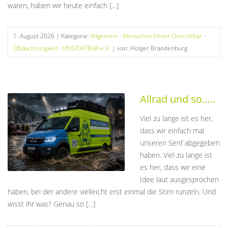
waren, haben wir heute einfach […]
1. August 2026
| Kategorie:
Allgemein
·
Menschen hinter Unsichtbar
·
Obdachlosigkeit
·
UNSICHTBAR e.V.
| von: Holger Brandenburg
Allrad und so…..
Viel zu lange ist es her,
dass wir einfach mal
unseren Senf abgegeben
haben. Viel zu lange ist
es her, dass wir eine
Idee laut ausgesprochen
haben, bei der andere vielleicht erst einmal die Stirn runzeln. Und
wisst ihr was? Genau so […]