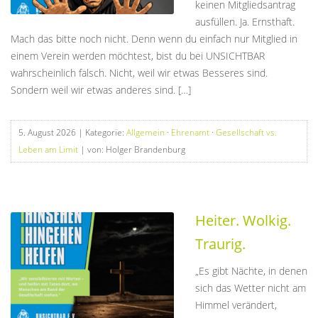
keinen Mitgliedsantrag
ausfüllen. Ja. Ernsthaft.
Mach das bitte noch nicht. Denn wenn du einfach nur Mitglied in
einem Verein werden möchtest, bist du bei UNSICHTBAR
wahrscheinlich falsch. Nicht, weil wir etwas Besseres sind.
Sondern weil wir etwas anderes sind. […]
5. August 2026
| Kategorie:
Allgemein
·
Ehrenamt
·
Gesellschaft vs.
Leben am Limit
| von: Holger Brandenburg
Heiter. Wolkig.
Traurig.
„Es gibt Nächte, in denen
sich das Wetter nicht am
Himmel verändert,