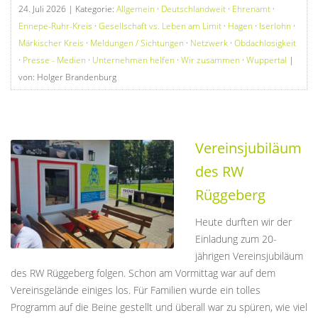
24. Juli 2026
| Kategorie:
Allgemein
·
Deutschlandweit
·
Ehrenamt
·
Ennepe-Ruhr-Kreis
·
Gesellschaft vs. Leben am Limit
·
Hagen
·
Iserlohn
·
Märkischer Kreis
·
Meldungen / Sichtungen
·
Netzwerk
·
Obdachlosigkeit
·
Presse - Medien
·
Unternehmen helfen
·
Wir zusammen
·
Wuppertal
|
von: Holger Brandenburg
Vereinsjubiläum
des RW
Rüggeberg
Heute durften wir der
Einladung zum 20-
jährigen Vereinsjubiläum
des RW Rüggeberg folgen. Schon am Vormittag war auf dem
Vereinsgelände einiges los. Für Familien wurde ein tolles
Programm auf die Beine gestellt und überall war zu spüren, wie viel