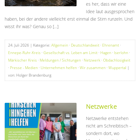
es her, dass wir eine
Idee laut ausgesprochen
haben, bei der andere vielleicht erst einmal die Stirn runzeln. Und
wisst ihr was? Genau so […]
24. Juli 2026
| Kategorie:
Allgemein
·
Deutschlandweit
·
Ehrenamt
·
Ennepe-Ruhr-Kreis
·
Gesellschaft vs. Leben am Limit
·
Hagen
·
Iserlohn
·
Märkischer Kreis
·
Meldungen / Sichtungen
·
Netzwerk
·
Obdachlosigkeit
·
Presse - Medien
·
Unternehmen helfen
·
Wir zusammen
·
Wuppertal
|
von: Holger Brandenburg
Netzwerke
Netzwerke entstehen
nicht am Schreibtisch –
sondern dort, wo