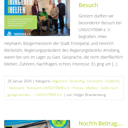
Besuch
Gestern durften wir
besonderen Besuch bei
UNSICHTBAR e. V.
begrüßen. Imke
Heymann, Bürgermeisterin der Stadt Ennepetal, und Heinrich
Böckelühr, Regierungspräsident des Regierungsbezirks Arnsberg,
waren bei uns im Lager zu Gast. Gespräche, die nicht oberflächlich
blieben. Zuhören, Nachfragen, echtes Interesse. Es ging um […]
20. Januar 2026
| Kategorie:
Allgemein
·
Bedürftig
·
Ehrenamt
·
Ein[Blick]
·
Netzwerk
·
Netzwerk UNSICHTBAR e.V.
·
Presse - Medien
·
Sollte noch
gesagt werden...
·
UNSICHTBAR e.V.
| von: Holger Brandenburg
Noch’n Beitrag….