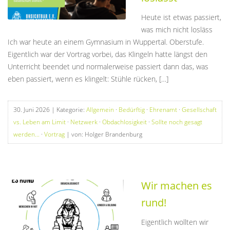
Heute ist etwas passiert,
was mich nicht losläss
Ich war heute an einem Gymnasium in Wuppertal. Oberstufe.
Eigentlich war der Vortrag vorbei, das Klingeln hatte längst den
Unterricht beendet und normalerweise passiert dann das, was
eben passiert, wenn es klingelt: Stühle rücken, […]
30. Juni 2026
| Kategorie:
Allgemein
·
Bedürftig
·
Ehrenamt
·
Gesellschaft
vs. Leben am Limit
·
Netzwerk
·
Obdachlosigkeit
·
Sollte noch gesagt
werden...
·
Vortrag
| von: Holger Brandenburg
Wir machen es
rund!
Eigentlich wollten wir