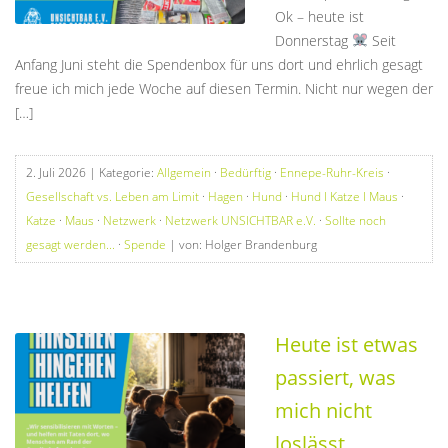
Ok – heute ist
Donnerstag
Seit
Anfang Juni steht die Spendenbox für uns dort und ehrlich gesagt
freue ich mich jede Woche auf diesen Termin. Nicht nur wegen der
[…]
2. Juli 2026
| Kategorie:
Allgemein
·
Bedürftig
·
Ennepe-Ruhr-Kreis
·
Gesellschaft vs. Leben am Limit
·
Hagen
·
Hund
·
Hund I Katze I Maus
·
Katze
·
Maus
·
Netzwerk
·
Netzwerk UNSICHTBAR e.V.
·
Sollte noch
gesagt werden...
·
Spende
| von: Holger Brandenburg
Heute ist etwas
passiert, was
mich nicht
loslässt