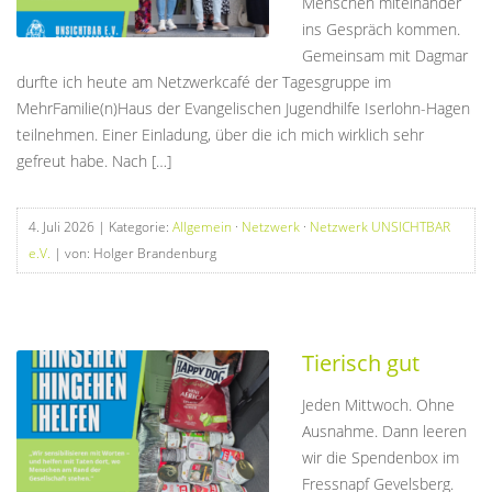
Menschen miteinander
ins Gespräch kommen.
Gemeinsam mit Dagmar
durfte ich heute am Netzwerkcafé der Tagesgruppe im
MehrFamilie(n)Haus der Evangelischen Jugendhilfe Iserlohn-Hagen
teilnehmen. Einer Einladung, über die ich mich wirklich sehr
gefreut habe. Nach […]
4. Juli 2026
| Kategorie:
Allgemein
·
Netzwerk
·
Netzwerk UNSICHTBAR
e.V.
| von: Holger Brandenburg
Tierisch gut
Jeden Mittwoch. Ohne
Ausnahme. Dann leeren
wir die Spendenbox im
Fressnapf Gevelsberg.