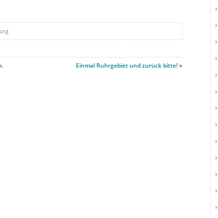
urg
n.
Einmal Ruhrgebiet und zurück bitte!
»