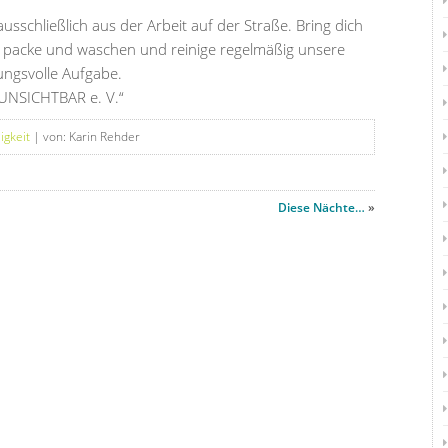
sschließlich aus der Arbeit auf der Straße. Bring dich
re, packe und waschen und reinige regelmäßig unsere
ungsvolle Aufgabe.
 UNSICHTBAR e. V.“
igkeit
| von: Karin Rehder
Diese Nächte…
»