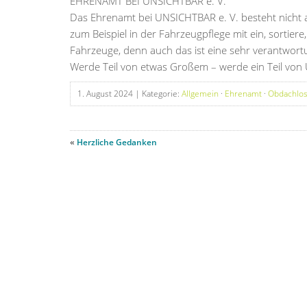
EHRENAMT BEI UNSICHTBAR e. V.
Das Ehrenamt bei UNSICHTBAR e. V. besteht nicht au
zum Beispiel in der Fahrzeugpflege mit ein, sortie
Fahrzeuge, denn auch das ist eine sehr verantwort
Werde Teil von etwas Großem – werde ein Teil von
1. August 2024
| Kategorie:
Allgemein
·
Ehrenamt
·
Obdachlos
«
Herzliche Gedanken