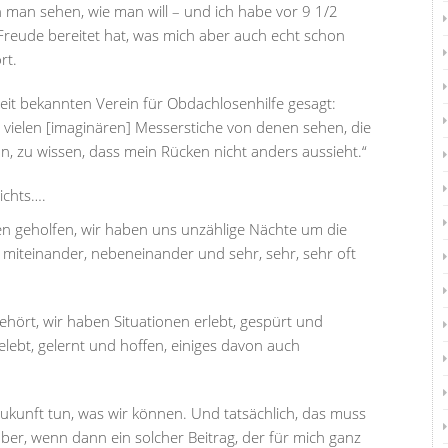
nn man sehen, wie man will – und ich habe vor 9 1/2
Freude bereitet hat, was mich aber auch echt schon
rt.
eit bekannten Verein für Obdachlosenhilfe gesagt:
 vielen [imaginären] Messerstiche von denen sehen, die
n, zu wissen, dass mein Rücken nicht anders aussieht.“
nichts….
en geholfen, wir haben uns unzählige Nächte um die
– miteinander, nebeneinander und sehr, sehr, sehr oft
hört, wir haben Situationen erlebt, gespürt und
bt, gelernt und hoffen, einiges davon auch
ukunft tun, was wir können. Und tatsächlich, das muss
über, wenn dann ein solcher Beitrag, der für mich ganz