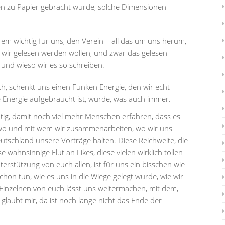
n zu Papier gebracht wurde, solche Dimensionen
trem wichtig für uns, den Verein – all das um uns herum,
ass wir gelesen werden wollen, und zwar das gelesen
n und wieso wir es so schreiben.
euch, schenkt uns einen Funken Energie, den wir echt
Energie aufgebraucht ist, wurde, was auch immer.
chtig, damit noch viel mehr Menschen erfahren, dass es
 wo und mit wem wir zusammenarbeiten, wo wir uns
tschland unsere Vorträge halten. Diese Reichweite, die
e wahnsinnige Flut an Likes, diese vielen wirklich tollen
rstützung von euch allen, ist für uns ein bisschen wie
schon tun, wie es uns in die Wiege gelegt wurde, wie wir
 Einzelnen von euch lässt uns weitermachen, mit dem,
glaubt mir, da ist noch lange nicht das Ende der