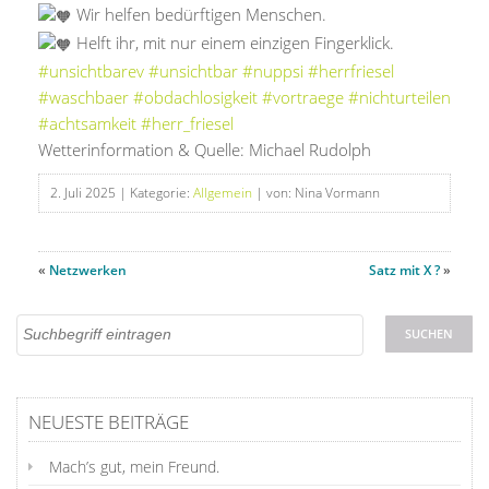
Wir helfen bedürftigen Menschen.
Helft ihr, mit nur einem einzigen Fingerklick.
#unsichtbarev
#unsichtbar
#nuppsi
#herrfriesel
#waschbaer
#obdachlosigkeit
#vortraege
#nichturteilen
#achtsamkeit
#herr_friesel
Wetterinformation & Quelle: Michael Rudolph
2. Juli 2025
| Kategorie:
Allgemein
| von: Nina Vormann
«
Netzwerken
Satz mit X ?
»
NEUESTE BEITRÄGE
Mach’s gut, mein Freund.