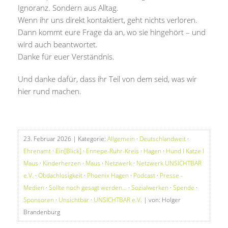
Ignoranz. Sondern aus Alltag.
Wenn ihr uns direkt kontaktiert, geht nichts verloren.
Dann kommt eure Frage da an, wo sie hingehört – und
wird auch beantwortet.
Danke für euer Verständnis.
Und danke dafür, dass ihr Teil von dem seid, was wir
hier rund machen.
23. Februar 2026
| Kategorie:
Allgemein
·
Deutschlandweit
·
Ehrenamt
·
Ein[Blick]
·
Ennepe-Ruhr-Kreis
·
Hagen
·
Hund I Katze I
Maus
·
Kinderherzen
·
Maus
·
Netzwerk
·
Netzwerk UNSICHTBAR
e.V.
·
Obdachlosigkeit
·
Phoenix Hagen
·
Podcast
·
Presse -
Medien
·
Sollte noch gesagt werden...
·
Sozialwerken
·
Spende
·
Sponsoren
·
Unsichtbär
·
UNSICHTBAR e.V.
| von: Holger
Brandenburg