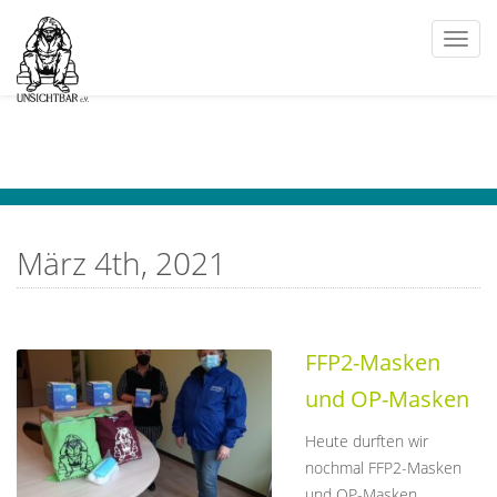
Togg
navi
März 4th, 2021
FFP2-Masken
und OP-Masken
Heute durften wir
nochmal FFP2-Masken
und OP-Masken