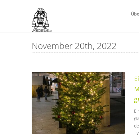
Übe
November 20th, 2022
E
M
g
Ei
gl
de
Wi