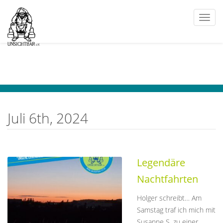
Togg
navi
Juli 6th, 2024
Legendäre
Nachtfahrten
Holger schreibt… Am
Samstag traf ich mich mit
Susanne S. zu einer