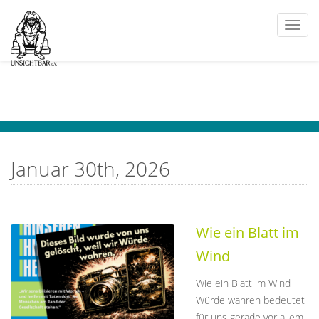
Togg
navi
Januar 30th, 2026
Wie ein Blatt im
Wind
Wie ein Blatt im Wind
Würde wahren bedeutet
für uns gerade vor allem