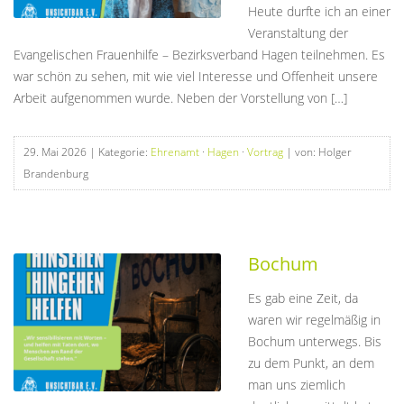
Heute durfte ich an einer
Veranstaltung der
Evangelischen Frauenhilfe – Bezirksverband Hagen teilnehmen. Es
war schön zu sehen, mit wie viel Interesse und Offenheit unsere
Arbeit aufgenommen wurde. Neben der Vorstellung von […]
29. Mai 2026
| Kategorie:
Ehrenamt
·
Hagen
·
Vortrag
| von: Holger
Brandenburg
Bochum
Es gab eine Zeit, da
waren wir regelmäßig in
Bochum unterwegs. Bis
zu dem Punkt, an dem
man uns ziemlich