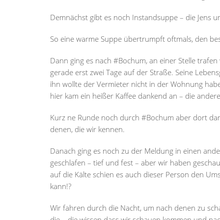
Demnächst gibt es noch Instandsuppe – die Jens u
So eine warme Suppe übertrumpft oftmals, den bes
Dann ging es nach #Bochum, an einer Stelle trafen
gerade erst zwei Tage auf der Straße. Seine Lebensg
ihn wollte der Vermieter nicht in der Wohnung habe
hier kam ein heißer Kaffee dankend an – die andere
Kurz ne Runde noch durch #Bochum aber dort da
denen, die wir kennen.
Danach ging es noch zu der Meldung in einen ande
geschlafen – tief und fest – aber wir haben gescha
auf die Kälte schien es auch dieser Person den U
kann!?
Wir fahren durch die Nacht, um nach denen zu sch
die – die wissen dass wir schauen kommen und nac