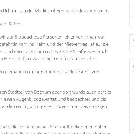
nd ich morgen im Marktkauf Ennepetal einkaufen geht.
ten Kaffee.
 wir auf 8 obdachlose Personen, einer von ihnen war
efährtin kam ins Heim und der Mietvertrag lief auf sie,
n und dann blieb ihm nichts, als die Straße aber auch
n Herrschaften, waren tief und fest am schlafen.
nn niemanden mehr gefunden, zumindestens von
ren Stadtteil von Bochum aber dort wurde auch bereits
ut, einen Augenblick gewartet und beobachtet und bis
mständen nach gut zu gehen – wenn man das so sagen
auen, die bis dato keine Unterkunft bekommen haben,
h denen die auch ein bisschen besser schlafen können,