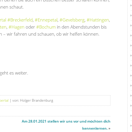
hnen schaut.
tal
#Breckerfeld
,
#Ennepetal
,
#Gevelsberg
,
#Hattingen
,
ten
,
#Hagen
oder
#Bochum
in den Abendstunden bis
n – wir fahren und schauen, ob wir helfen können.
geht es weiter.
ertal
| von: Holger Brandenburg
Am 28.01.2021 stellen wir uns vor und möchten dich
kennenlernen.
»