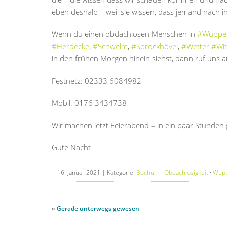
eben deshalb – weil sie wissen, dass jemand nach i
Wenn du einen obdachlosen Menschen in
#Wupper
#Herdecke
,
#Schwelm
,
#Sprockhövel
,
#Wetter
#Wit
in den frühen Morgen hinein siehst, dann ruf uns a
Festnetz: 02333 6084982
Mobil: 0176 3434738
Wir machen jetzt Feierabend – in ein paar Stunden 
Gute Nacht
16. Januar 2021
| Kategorie:
Bochum
·
Obdachlosigkeit
·
Wupp
«
Gerade unterwegs gewesen