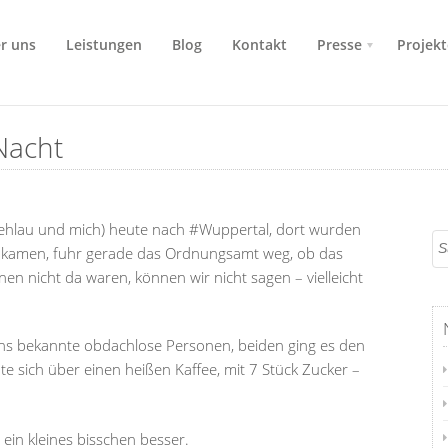
r uns
Leistungen
Blog
Kontakt
Presse
Projekt
Nacht
Fehlau
und mich) heute nach #Wuppertal, dort wurden
ankamen, fuhr gerade das Ordnungsamt weg, ob das
nen nicht da waren, können wir nicht sagen – vielleicht
 uns bekannte obdachlose Personen, beiden ging es den
e sich über einen heißen Kaffee, mit 7 Stück Zucker –
ein kleines bisschen besser.