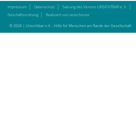
Impressum
Datenschutz
Satzung des Vereins UNSICHTBAR e. V.
Geschäftsordnung
Realisiert von seoscheune
© 2026 | Unsichtbar e.V. - Hilfe für Menschen am Rande der Gesellschaft