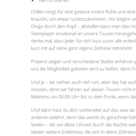
Viel rumstehen
Chillen sorgt für eine gewisse innere Ruhe und eine 
braucht, um etwas runterzukommen. Vor beginn ei
Dinge durch den Kopf – abstellen kann man das nich
Teamplayer emotional an unsere Touren herangehen,
denke mal, dass jeder für sich kurz zuvor alle erde
kurz mit auf seine ganz eigene Zeitreise mitnimmt.
Präsenz zeigen und verschiedene Städte anfahren g
uns die Möglichkeit geboten wird zu helfen, dann fr
Und ja – wir stehen auch viel rum, aber das hat au
müssen, denn wir fahren auf diesen Touren nicht in 
Meistens um 00:00 Uhr bis zu dem Punkt, wenn da
Und dann hast du dich vorbereitet auf das, was da 
anderen belehrt, denn das womit du gerechnet hättes
Seelen – die um diese Uhrzeit durch die Nächte wa
wieder weitere Erlebnisse, die sich in deine Zeitrei