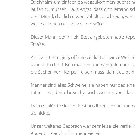
Strohhalm, um einfach da wegzukommen, suchst na
laufen zu müssen – aus Angst, dass dich jemand sc
dem Mund, die dich davon abhält zu schreien, wenn
weil es einfach nur so schlimm wäre.
Dieser Mann, der ihr ein Bett angeboten hatte, toppt
Straße.
Als sie mit ihm ging, öffnete er die Tür seiner Wohn
kannst du dich frisch machen und wenn du dann sch
die Sachen vom Körper reißen muss, damit du deine
Männer sind alles Schweine, sie haben nur das eine
tut mir leid, denn ihr seid ja auch, welche, aber das is
Dann schlürfte sie den Rest aus ihrer Terrine und 
sie nickte.
Unser weiteres Gespräch war sehr leise, sie verfiel
Augenblick auch nicht mehr viel ein.