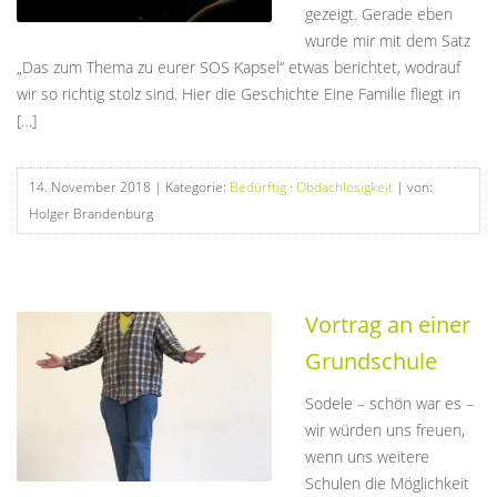
gezeigt. Gerade eben
wurde mir mit dem Satz
„Das zum Thema zu eurer SOS Kapsel“ etwas berichtet, wodrauf
wir so richtig stolz sind. Hier die Geschichte Eine Familie fliegt in
[…]
14. November 2018
| Kategorie:
Bedürftig
·
Obdachlosigkeit
| von:
Holger Brandenburg
Vortrag an einer
Grundschule
Sodele – schön war es –
wir würden uns freuen,
wenn uns weitere
Schulen die Möglichkeit