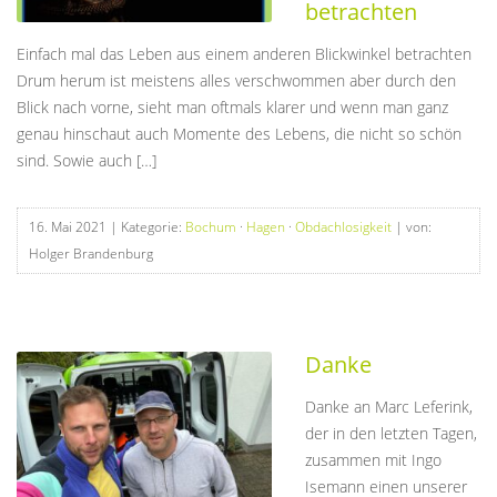
betrachten
Einfach mal das Leben aus einem anderen Blickwinkel betrachten
Drum herum ist meistens alles verschwommen aber durch den
Blick nach vorne, sieht man oftmals klarer und wenn man ganz
genau hinschaut auch Momente des Lebens, die nicht so schön
sind. Sowie auch […]
16. Mai 2021
| Kategorie:
Bochum
·
Hagen
·
Obdachlosigkeit
| von:
Holger Brandenburg
Danke
Danke an Marc Leferink,
der in den letzten Tagen,
zusammen mit Ingo
Isemann einen unserer