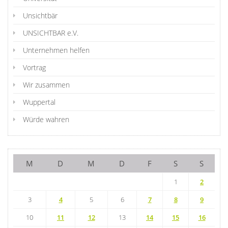
Unsichtbär
UNSICHTBAR e.V.
Unternehmen helfen
Vortrag
Wir zusammen
Wuppertal
Würde wahren
M
D
M
D
F
S
S
1
2
3
4
5
6
7
8
9
10
11
12
13
14
15
16