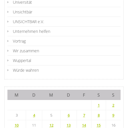
Universität
Unsichtbär
UNSICHTBAR e.V.
Unternehmen helfen
Vortrag
Wir zusammen
Wuppertal
Würde wahren
M
D
M
D
F
S
S
1
2
3
4
5
6
7
8
9
10
11
12
13
14
15
16