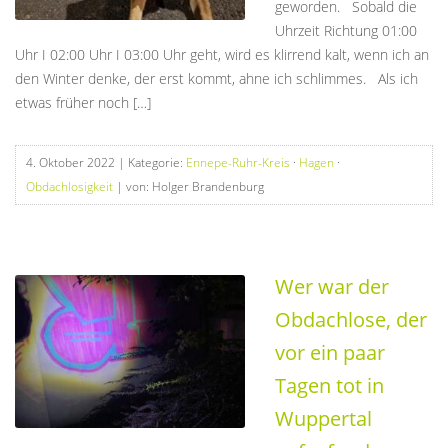
geworden. Sobald die
Uhrzeit Richtung 01:00
Uhr I 02:00 Uhr I 03:00 Uhr geht, wird es klirrend kalt, wenn ich an
den Winter denke, der erst kommt, ahne ich schlimmes. Als ich
etwas früher noch […]
4. Oktober 2022
| Kategorie:
Ennepe-Ruhr-Kreis
·
Hagen
·
Obdachlosigkeit
| von: Holger Brandenburg
Wer war der
Obdachlose, der
vor ein paar
Tagen tot in
Wuppertal