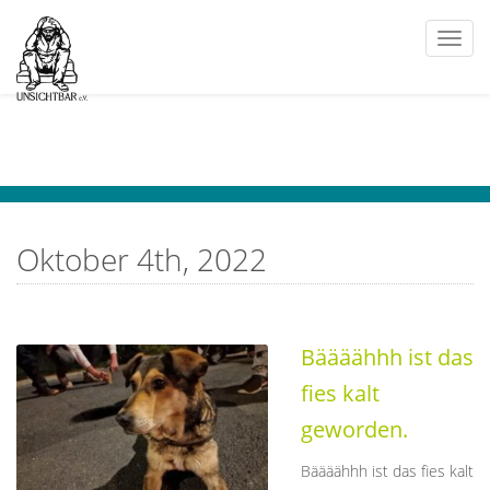
Togg
navi
Oktober 4th, 2022
Bäääähhh ist das
fies kalt
geworden.
Bäääähhh ist das fies kalt