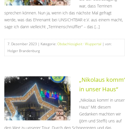
war, dass Terrinen
sprechen können. Nun ja, wenn ich das nächste Mal gefragt
werde, was das Ehrenamt bei UNSICHTBAR e.V. aus einem macht,
sage ich dann vielleicht „Terrinenschnüffler“ – das […]
7. Dezember 2023
| Kategorie:
Obdachlosigkeit
·
Wuppertal
| von:
Holger Brandenburg
„Nikolaus komm‘
in unser Haus“
„Nikolaus komm‘ in unser
Haus“ Mit diesem
Gedanken machten wir
(Jörn und Steffi) uns auf
den Weg zu unserer Tour. Durch den Schneeregen und das