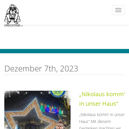
Togg
navi
Dezember 7th, 2023
„Nikolaus komm‘
in unser Haus“
„Nikolaus komm‘ in unser
Haus“ Mit diesem
Gedanken machten wir