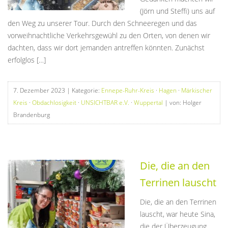
(Jörn und Steffi) uns auf
den Weg zu unserer Tour. Durch den Schneeregen und das
vorweihnachtliche Verkehrsgewühl zu den Orten, von denen wir
dachten, dass wir dort jemanden antreffen könnten. Zunächst
erfolglos […]
7. Dezember 2023
| Kategorie:
Ennepe-Ruhr-Kreis
·
Hagen
·
Märkischer
Kreis
·
Obdachlosigkeit
·
UNSICHTBAR e.V.
·
Wuppertal
| von: Holger
Brandenburg
Die, die an den
Terrinen lauscht
Die, die an den Terrinen
lauscht, war heute Sina,
die der Überzeugung