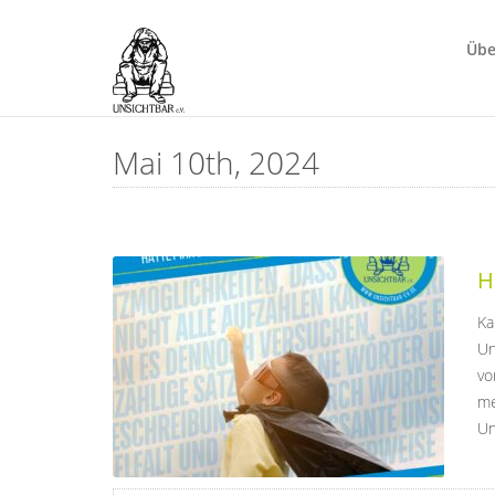
Übe
Mai 10th, 2024
H
Ka
Un
vo
me
Un