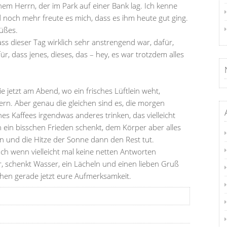
em Herrn, der im Park auf einer Bank lag. Ich kenne
d noch mehr freute es mich, dass es ihm heute gut ging.
üßes.
ss dieser Tag wirklich sehr anstrengend war, dafür,
, dass jenes, dieses, das – hey, es war trotzdem alles
jetzt am Abend, wo ein frisches Lüftlein weht,
rn. Aber genau die gleichen sind es, die morgen
es Kaffees irgendwas anderes trinken, das vielleicht
 ein bisschen Frieden schenkt, dem Körper aber alles
ten und die Hitze der Sonne dann den Rest tut.
auch wenn vielleicht mal keine netten Antworten
r, schenkt Wasser, ein Lächeln und einen lieben Gruß
en gerade jetzt eure Aufmerksamkeit.