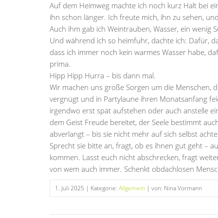
Auf dem Heimweg machte ich noch kurz Halt bei ein
ihn schon länger. Ich freute mich, ihn zu sehen, un
Auch ihm gab ich Weintrauben, Wasser, ein wenig S
Und während ich so heimfuhr, dachte ich: Dafür, da
dass ich immer noch kein warmes Wasser habe, dafür
prima.
Hipp Hipp Hurra – bis dann mal.
Wir machen uns große Sorgen um die Menschen, die 
vergnügt und in Partylaune ihren Monatsanfang feie
irgendwo erst spät aufstehen oder auch anstelle ein
dem Geist Freude bereitet, der Seele bestimmt auch
abverlangt – bis sie nicht mehr auf sich selbst ach
Sprecht sie bitte an, fragt, ob es ihnen gut geht – 
kommen. Lasst euch nicht abschrecken, fragt weite
von wem auch immer. Schenkt obdachlosen Mensch
1. Juli 2025
| Kategorie:
Allgemein
| von: Nina Vormann