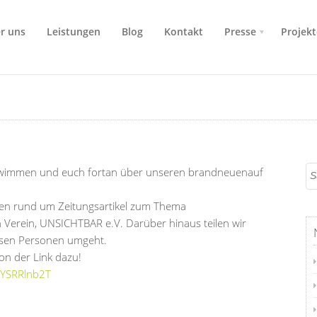
r uns
Leistungen
Blog
Kontakt
Presse
Projekt
schwimmen und euch fortan über unseren brandneuenauf
en rund um Zeitungsartikel zum Thema
 Verein, UNSICHTBAR e.V. Darüber hinaus teilen wir
osen Personen umgeht.
on der Link dazu!
HYSRRlnb2T