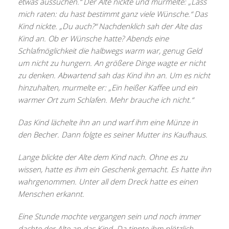
etwas aussuchen.“ Der Alte nickte und murmelte: „Lass
mich raten: du hast bestimmt ganz viele Wünsche.“ Das
Kind nickte. „Du auch?“ Nachdenklich sah der Alte das
Kind an. Ob er Wünsche hatte? Abends eine
Schlafmöglichkeit die halbwegs warm war, genug Geld
um nicht zu hungern. An größere Dinge wagte er nicht
zu denken. Abwartend sah das Kind ihn an. Um es nicht
hinzuhalten, murmelte er: „Ein heißer Kaffee und ein
warmer Ort zum Schlafen. Mehr brauche ich nicht.“
Das Kind lächelte ihn an und warf ihm eine Münze in
den Becher. Dann folgte es seiner Mutter ins Kaufhaus.
Lange blickte der Alte dem Kind nach. Ohne es zu
wissen, hatte es ihm ein Geschenk gemacht. Es hatte ihn
wahrgenommen. Unter all dem Dreck hatte es einen
Menschen erkannt.
Eine Stunde mochte vergangen sein und noch immer
dachte der Alte an das Kind. Da tippte ihm plötzlich