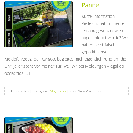
Panne
Kurze Information
Vielleicht hat ihn heute
jemand gesehen, wie er
abgeschleppt wurde? Wir
haben nicht falsch
geparkt! Unser
Meldefahrzeug, der Kangoo, begleitet mich eigentlich rund um die
Uhr. Ja, er steht vor meiner Tür, weil wir bei Meldungen – egal ob
obdachlos […]
30. Juni 2025
| Kategorie:
Allgemein
| von: Nina Vormann