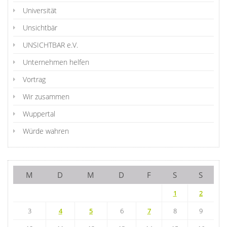
Universität
Unsichtbär
UNSICHTBAR e.V.
Unternehmen helfen
Vortrag
Wir zusammen
Wuppertal
Würde wahren
M
D
M
D
F
S
S
1
2
3
4
5
6
7
8
9