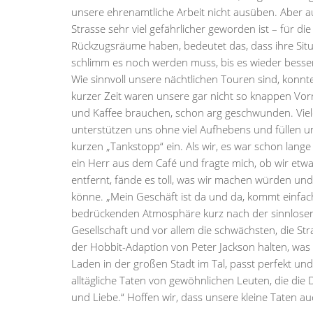
unsere ehrenamtliche Arbeit nicht ausüben. Aber a
Strasse sehr viel gefährlicher geworden ist – für d
Rückzugsräume haben, bedeutet das, dass ihre Situa
schlimm es noch werden muss, bis es wieder besser
Wie sinnvoll unsere nächtlichen Touren sind, konnt
kurzer Zeit waren unsere gar nicht so knappen Vorr
und Kaffee brauchen, schon arg geschwunden. Viele
unterstützen uns ohne viel Aufhebens und füllen u
kurzen „Tankstopp“ ein. Als wir, es war schon lang
ein Herr aus dem Café und fragte mich, ob wir etw
entfernt, fände es toll, was wir machen würden und
könne. „Mein Geschäft ist da und da, kommt einfac
bedrückenden Atmosphäre kurz nach der sinnlosen 
Gesellschaft und vor allem die schwächsten, die S
der Hobbit-Adaption von Peter Jackson halten, was m
Laden in der großen Stadt im Tal, passt perfekt und 
alltägliche Taten von gewöhnlichen Leuten, die die
und Liebe.“ Hoffen wir, dass unsere kleine Taten auc