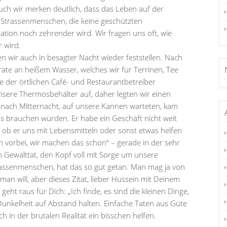
uch wir merken deutlich, dass das Leben auf der
ie Strassenmenschen, die keine geschützten
tion noch zehrender wird. Wir fragen uns oft, wie
 wird.
en wir auch in besagter Nacht wieder feststellen. Nach
äte an heißem Wasser, welches wir für Terrinen, Tee
 der örtlichen Café- und Restaurantbetreiber
nsere Thermosbehälter auf, daher legten wir einen
e nach Mitternacht, auf unsere Kannen warteten, kam
as brauchen würden. Er habe ein Geschäft nicht weit
 ob er uns mit Lebensmitteln oder sonst etwas helfen
h vorbei, wir machen das schon“ – gerade in der sehr
Gewalttat, den Kopf voll mit Sorge um unsere
trassenmenschen, hat das so gut getan. Man mag ja von
an will, aber dieses Zitat, lieber Hussein mit Deinem
geht raus für Dich: „Ich finde, es sind die kleinen Dinge,
 Dunkelheit auf Abstand halten. Einfache Taten aus Güte
h in der brutalen Realität ein bisschen helfen.