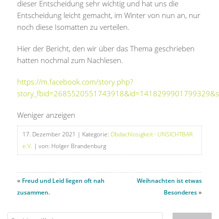
dieser Entscheidung sehr wichtig und hat uns die
Entscheidung leicht gemacht, im Winter von nun an, nur
noch diese Isomatten zu verteilen.
Hier der Bericht, den wir über das Thema geschrieben
hatten nochmal zum Nachlesen.
https://m.facebook.com/story.php?
story_fbid=2685520551743918&id=1418299901799329&
Weniger anzeigen
17. Dezember 2021
| Kategorie:
Obdachlosigkeit
·
UNSICHTBAR
e.V.
| von: Holger Brandenburg
«
Freud und Leid liegen oft nah
Weihnachten ist etwas
zusammen.
Besonderes
»