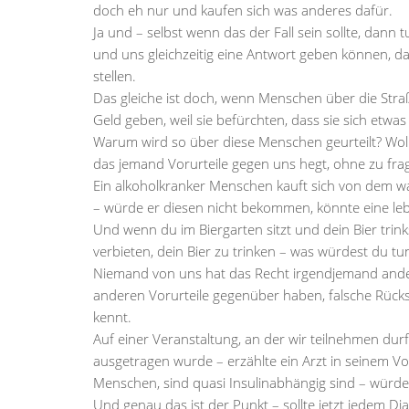
doch eh nur und kaufen sich was anderes dafür.
Ja und – selbst wenn das der Fall sein sollte, dann 
und uns gleichzeitig eine Antwort geben können, d
stellen.
Das gleiche ist doch, wenn Menschen über die Stra
Geld geben, weil sie befürchten, dass sie sich etwa
Warum wird so über diese Menschen geurteilt? Woll
das jemand Vorurteile gegen uns hegt, ohne zu frag
Ein alkoholkranker Menschen kauft sich von dem war
– würde er diesen nicht bekommen, könnte eine lebe
Und wenn du im Biergarten sitzt und dein Bier tri
verbieten, dein Bier zu trinken – was würdest du tu
Niemand von uns hat das Recht irgendjemand ande
anderen Vorurteile gegenüber haben, falsche Rück
kennt.
Auf einer Veranstaltung, an der wir teilnehmen dur
ausgetragen wurde – erzählte ein Arzt in seinem Vort
Menschen, sind quasi Insulinabhängig sind – würde
Und genau das ist der Punkt – sollte jetzt jedem Dia