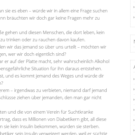
tun sie es eben – würde wir in allem eine Frage suchen
ann bräuchten wir doch gar keine Fragen mehr zu
ße gehen und diesen Menschen, die dort leben, kein
s zu trinken oder zu rauchen davon kaufen.
en wir das jemand so über uns urteilt – möchten wir
en, wer wir doch eigentlich sind?
 er auf der Platte macht, sehr wahrscheinlich Alkohol
nsgefährliche Situation für ihn daraus entstehen.
nkst, und es kommt jemand des Weges und würde dir
n?
rem – irgendwas zu verbieten, niemand darf jemand
schlüsse ziehen über jemanden, den man gar nicht
ften und die von einem Verein für Suchtkranke
rag, dass es Millionen von Diabetikern gibt, all diese
n sie kein Insulin bekommen, würden sie sterben.
betiker sein Insulin verweigert werden, weil er süchtig