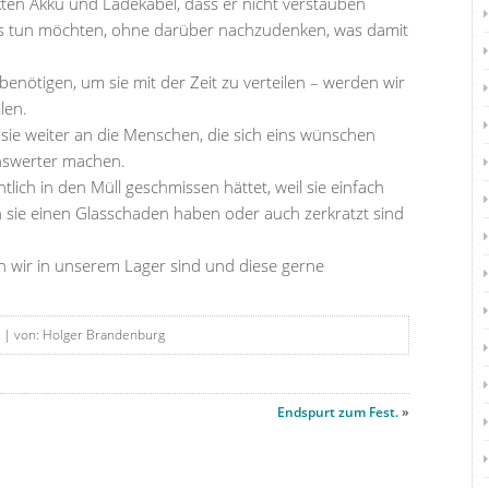
kten Akku und Ladekabel, dass er nicht verstauben
es tun möchten, ohne darüber nachzudenken, was damit
 benötigen, um sie mit der Zeit zu verteilen – werden wir
len.
ie weiter an die Menschen, die sich eins wünschen
nswerter machen.
tlich in den Müll geschmissen hättet, weil sie einfach
n sie einen Glasschaden haben oder auch zerkratzt sind
n wir in unserem Lager sind und diese gerne
| von: Holger Brandenburg
Endspurt zum Fest.
»