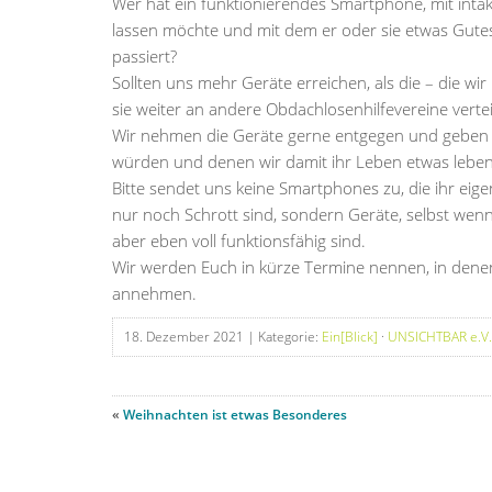
Wer hat ein funktionierendes Smartphone, mit inta
lassen möchte und mit dem er oder sie etwas Gut
passiert?
Sollten uns mehr Geräte erreichen, als die – die wir
sie weiter an andere Obdachlosenhilfevereine vertei
Wir nehmen die Geräte gerne entgegen und geben s
würden und denen wir damit ihr Leben etwas lebe
Bitte sendet uns keine Smartphones zu, die ihr eigen
nur noch Schrott sind, sondern Geräte, selbst wen
aber eben voll funktionsfähig sind.
Wir werden Euch in kürze Termine nennen, in dene
annehmen.
18. Dezember 2021
| Kategorie:
Ein[Blick]
·
UNSICHTBAR e.V.
«
Weihnachten ist etwas Besonderes