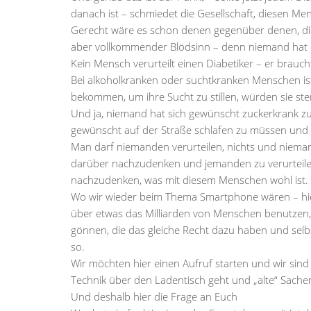
danach ist – schmiedet die Gesellschaft, diesen M
Gerecht wäre es schon denen gegenüber denen, die s
aber vollkommender Blödsinn – denn niemand hat 
Kein Mensch verurteilt einen Diabetiker – er brauch
Bei alkoholkranken oder suchtkranken Menschen ist d
bekommen, um ihre Sucht zu stillen, würden sie st
Und ja, niemand hat sich gewünscht zuckerkrank z
gewünscht auf der Straße schlafen zu müssen und 
Man darf niemanden verurteilen, nichts und niemanden
darüber nachzudenken und jemanden zu verurteilen
nachzudenken, was mit diesem Menschen wohl ist.
Wo wir wieder beim Thema Smartphone wären – hier 
über etwas das Milliarden von Menschen benutzen
gönnen, die das gleiche Recht dazu haben und selbs
so.
Wir möchten hier einen Aufruf starten und wir sind 
Technik über den Ladentisch geht und „alte“ Sache
Und deshalb hier die Frage an Euch