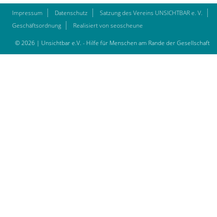
Impressum
Datenschutz
Satzung des Vereins UNSICHTBAR e. V.
Geschäftsordnung
Realisiert von seoscheune
© 2026 | Unsichtbar e.V. - Hilfe für Menschen am Rande der Gesellschaft