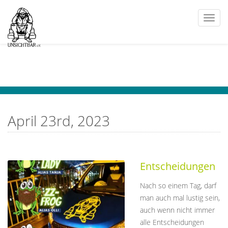
Togg
navi
April 23rd, 2023
Entscheidungen
Nach so einem Tag, darf
man auch mal lustig sein,
auch wenn nicht immer
alle Entscheidungen