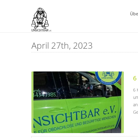
Übe
April 27th, 2023
6
6 
um
an
Ge