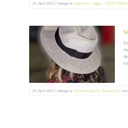
24. April 2023
| Kategorie:
Allgemein
·
Hagen
·
UNSICHTBAR e
S
So
ma
de
Ic
24. April 2023
| Kategorie:
Obdachlosigkeit
·
Wuppertal
| von