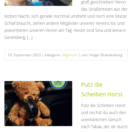
groß geschrieben! Wenn
das Straßenteam aus der
letzten Nacht, sich gerade nochmal umdreht und noch eine Mütze
Schlaf braucht, ziehen andere Mitglieder unseres Vereins los und
präsentieren unseren Verein am Tag. Heute sind Sina und Anna in
Gevelsberg, […]
10. September 2023
| Kategorie:
Allgemein
| von: Holger Brandenburg
Putz die
Scheiben Horst
Putz die Scheiben Horst
und riechst du auch den
unerklärlichen Geruch
nach Tabak, der dir durch