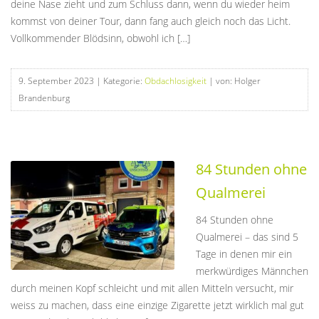
deine Nase zieht und zum Schluss dann, wenn du wieder heim
kommst von deiner Tour, dann fang auch gleich noch das Licht.
Vollkommender Blödsinn, obwohl ich […]
9. September 2023
| Kategorie:
Obdachlosigkeit
| von: Holger
Brandenburg
84 Stunden ohne
Qualmerei
84 Stunden ohne
Qualmerei – das sind 5
Tage in denen mir ein
merkwürdiges Männchen
durch meinen Kopf schleicht und mit allen Mitteln versucht, mir
weiss zu machen, dass eine einzige Zigarette jetzt wirklich mal gut