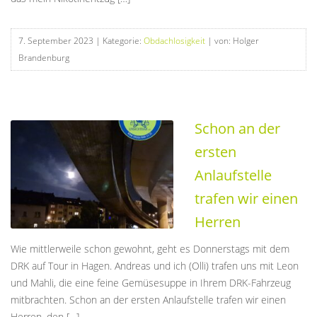
7. September 2023
| Kategorie:
Obdachlosigkeit
| von: Holger
Brandenburg
Schon an der
ersten
Anlaufstelle
trafen wir einen
Herren
Wie mittlerweile schon gewohnt, geht es Donnerstags mit dem
DRK auf Tour in Hagen. Andreas und ich (Olli) trafen uns mit Leon
und Mahli, die eine feine Gemüsesuppe in Ihrem DRK-Fahrzeug
mitbrachten. Schon an der ersten Anlaufstelle trafen wir einen
Herren, den […]