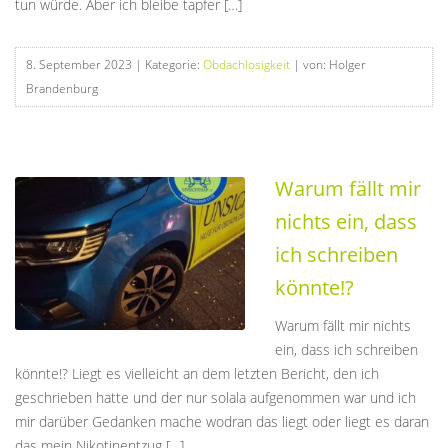
tun würde. Aber ich bleibe tapfer […]
8. September 2023
| Kategorie:
Obdachlosigkeit
| von: Holger
Brandenburg
Warum fällt mir
nichts ein, dass
ich schreiben
könnte!?
Warum fällt mir nichts
ein, dass ich schreiben
könnte!? Liegt es vielleicht an dem letzten Bericht, den ich
geschrieben hatte und der nur solala aufgenommen war und ich
mir darüber Gedanken mache wodran das liegt oder liegt es daran
das mein Nikotinentzug […]