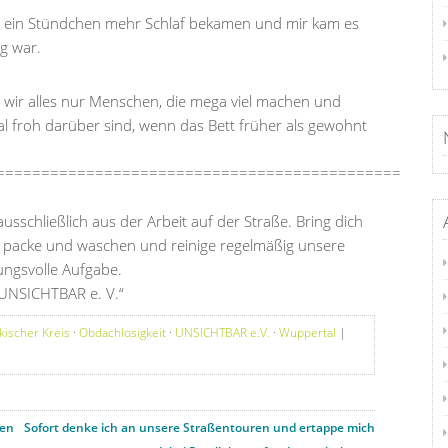
o ein Stündchen mehr Schlaf bekamen und mir kam es
ag war.
nd wir alles nur Menschen, die mega viel machen und
al froh darüber sind, wenn das Bett früher als gewohnt
=============================================
sschließlich aus der Arbeit auf der Straße. Bring dich
re, packe und waschen und reinige regelmäßig unsere
ungsvolle Aufgabe.
 UNSICHTBAR e. V.“
kischer Kreis
·
Obdachlosigkeit
·
UNSICHTBAR e.V.
·
Wuppertal
|
hen
Sofort denke ich an unsere Straßentouren und ertappe mich