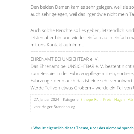
Den beiden Damen kam es sehr gelegen, weil sie s
auch sehr gelegen, weil das irgendwie nicht mein T
Auch solche Berichte soll es geben, letztendlich si
leisten aber hin und wieder einfach auch einfach m
mit uns Kontakt aufnimmt.
======================================
EHRENAMT BEI UNSICHTBAR e. V.
Das Ehrenamt bei UNSICHTBAR e. V. besteht nicht au
zum Beispiel in der Fahrzeugpflege mit ein, sortie
Fahrzeuge, denn auch das ist eine sehr verantwort
Werde Teil von etwas Großem – werde ein Teil von
27. Januar 2024
| Kategorie:
Ennepe-Ruhr-Kreis
·
Hagen
·
Mär
von: Holger Brandenburg
«
Was ist eigentlich dieses Thema, über das niemand sprec