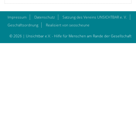
Impressum
Datenschutz
Satzung des Vereins UNSICHTBAR e. V.
Geschäftsordnung
Realisiert von seoscheune
© 2026 | Unsichtbar e.V. - Hilfe für Menschen am Rande der Gesellschaft